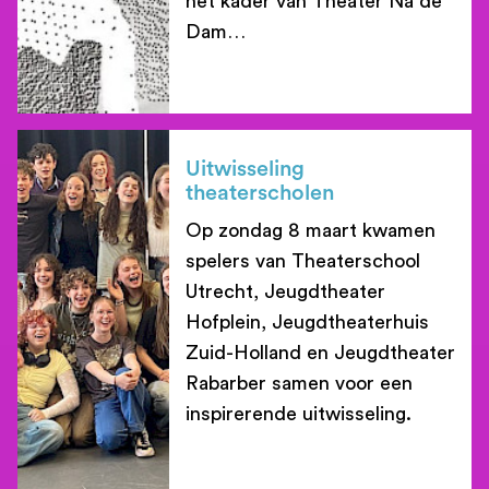
het kader van Theater Na de
Dam…
lees meer
Uitwisseling
theaterscholen
Op zondag 8 maart kwamen
spelers van Theaterschool
Utrecht, Jeugdtheater
Hofplein, Jeugdtheaterhuis
Zuid-Holland en Jeugdtheater
Rabarber samen voor een
inspirerende uitwisseling.
lees meer