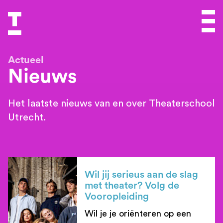
Actueel
Nieuws
Het laatste nieuws van en over Theaterschool
Utrecht.
Wil jij serieus aan de slag
met theater? Volg de
Vooropleiding
Wil je je oriënteren op een