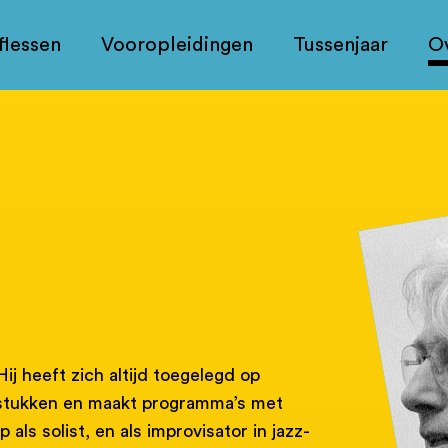
flessen
Vooropleidingen
Tussenjaar
O
Cu
pa
ij heeft zich altijd toegelegd op
rstukken en maakt programma’s met
als solist, en als improvisator in jazz-