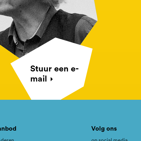
Stuur een e-
mail
anbod
Volg ons
nderen
op social media