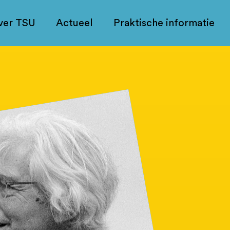
ver TSU
Actueel
Praktische informatie
rrent
rent: