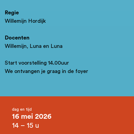
Regie
Willemijn Hordijk
Docenten
Willemijn, Luna en Luna
Start voorstelling 14.00uur
We ontvangen je graag in de foyer
dag en tijd
16 mei 2026
14 – 15 u