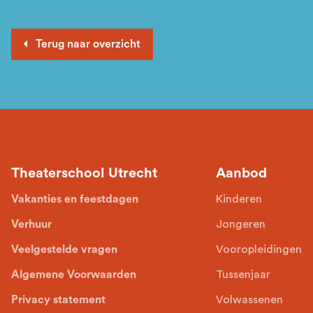
Terug naar overzicht
Theaterschool Utrecht
Aanbod
Vakanties en feestdagen
Kinderen
Verhuur
Jongeren
Veelgestelde vragen
Vooropleidingen
Algemene Voorwaarden
Tussenjaar
Privacy statement
Volwassenen