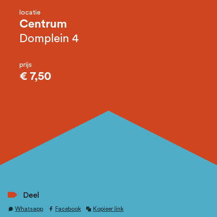
locatie
Centrum
Domplein 4
prijs
€ 7,50
Deel
Whatsapp
Facebook
Kopieer link