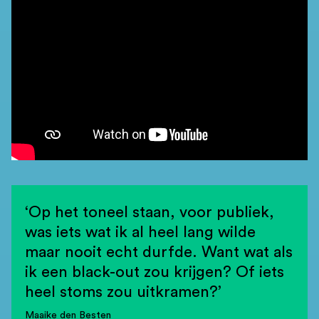
‘Op het toneel staan, voor pubIiek,
was iets wat ik al heel lang wilde
maar nooit echt durfde. Want wat als
ik een black-out zou krijgen? Of iets
heel stoms zou uitkramen?’
Maaike den Besten